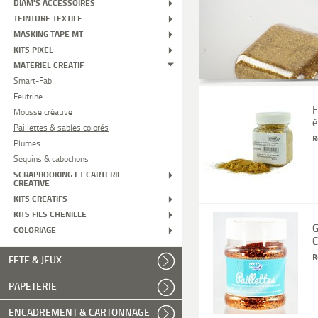
DIAM'S ACCESSOIRES
TEINTURE TEXTILE
MASKING TAPE MT
KITS PIXEL
MATERIEL CREATIF
Smart-Fab
Feutrine
F
Mousse créative
é
Paillettes & sables colorés
R
Plumes
Sequins & cabochons
SCRAPBOOKING ET CARTERIE
CREATIVE
KITS CREATIFS
KITS FILS CHENILLE
G
COLORIAGE
C
R
FETE & JEUX
PAPETERIE
ENCADREMENT & CARTONNAGE