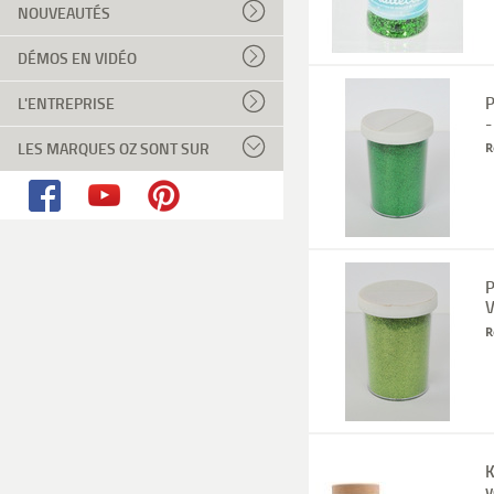
NOUVEAUTÉS
DÉMOS EN VIDÉO
P
L'ENTREPRISE
-
LES MARQUES OZ SONT SUR
R
P
V
R
K
v