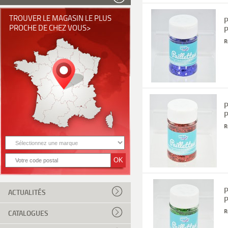
TROUVER LE MAGASIN LE PLUS
P
PROCHE DE CHEZ VOUS>
P
R
P
P
R
P
ACTUALITÉS
P
R
CATALOGUES