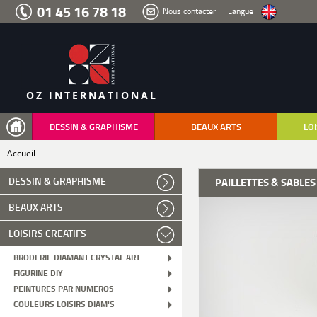
Aller
01 45 16 78 18
Nous contacter
Langue
au
menu
Aller
au
contenu
Aller
à
la
recherche
OZ INTERNATIONAL
DESSIN & GRAPHISME
BEAUX ARTS
LOI
Accueil
DESSIN & GRAPHISME
PAILLETTES & SABLE
BEAUX ARTS
LOISIRS CREATIFS
BRODERIE DIAMANT CRYSTAL ART
FIGURINE DIY
PEINTURES PAR NUMEROS
COULEURS LOISIRS DIAM'S