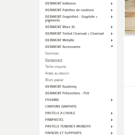
DERWENT Inktense
DERWENT Palettes de couleurs
DERWENT Graphitint - Graphite +
pigments
DERWENT Blocs XL
DERWENT Tinted Charcoal + Charcoal
DERWENT Metallic
DERWENT Accessoires
Gommes
Rangement
Taille-crayons
Aides au dessin
Blocs papier
DERWENT Academy
DERWENT Présentoirs - PLV
FUSAINS
CRAYONS GRAPHITE
PASTELS A L'HUILE
PANPASTEL
PASTELS TENDRES MUNGYO
PAPIERS ET SUPPORTS