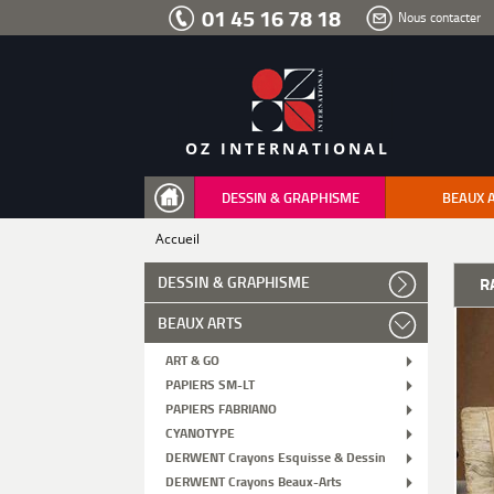
Aller
01 45 16 78 18
Nous contacter
au
menu
Aller
au
contenu
Aller
à
la
recherche
OZ INTERNATIONAL
DESSIN & GRAPHISME
BEAUX 
Accueil
DESSIN & GRAPHISME
R
BEAUX ARTS
ART & GO
PAPIERS SM-LT
PAPIERS FABRIANO
CYANOTYPE
DERWENT Crayons Esquisse & Dessin
DERWENT Crayons Beaux-Arts