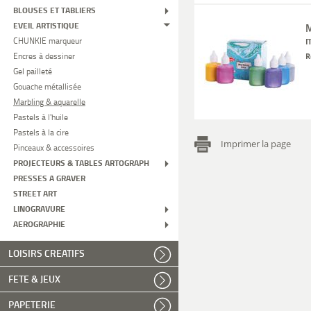
BLOUSES ET TABLIERS
EVEIL ARTISTIQUE
M
m
CHUNKIE marqueur
Encres à dessiner
R
Gel pailleté
Gouache métallisée
Marbling & aquarelle
Pastels à l'huile
Pastels à la cire
Imprimer la page
Pinceaux & accessoires
PROJECTEURS & TABLES ARTOGRAPH
PRESSES A GRAVER
STREET ART
LINOGRAVURE
AEROGRAPHIE
LOISIRS CREATIFS
FETE & JEUX
PAPETERIE