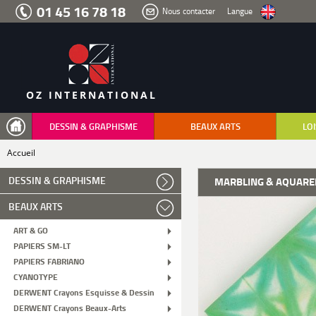
Aller
01 45 16 78 18
Nous contacter
Langue
au
menu
Aller
au
contenu
Aller
à
la
recherche
OZ INTERNATIONAL
DESSIN & GRAPHISME
BEAUX ARTS
LOI
Accueil
DESSIN & GRAPHISME
MARBLING & AQUARE
BEAUX ARTS
ART & GO
PAPIERS SM-LT
PAPIERS FABRIANO
CYANOTYPE
DERWENT Crayons Esquisse & Dessin
DERWENT Crayons Beaux-Arts