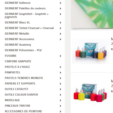
DERWENT Inktense
DERWENT Palettes de couleurs
DERWENT Graphitint - Graphite +
pigments
DERWENT Blocs XL
DERWENT Tinted Charcoal + Charcoal
DERWENT Metallic
M
DERWENT Accessoires
DERWENT Academy
R
DERWENT Présentoirs - PLV
FUSAINS
CRAYONS GRAPHITE
PASTELS A L'HUILE
PANPASTEL
PASTELS TENDRES MUNGYO
M
PAPIERS ET SUPPORTS
OUTILS CATALYST
R
OUTILS COLOUR SHAPER
MODELAGE
PINCEAUX TRISTAR
ACCESSOIRES DE PEINTURE