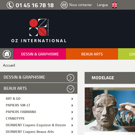
Aller
01 45 16 78 18
Nous contacter
Langue
au
menu
Aller
au
contenu
Aller
à
la
recherche
OZ INTERNATIONAL
DESSIN & GRAPHISME
BEAUX ARTS
LOI
Accueil
DESSIN & GRAPHISME
MODELAGE
BEAUX ARTS
ART & GO
PAPIERS SM-LT
PAPIERS FABRIANO
CYANOTYPE
DERWENT Crayons Esquisse & Dessin
DERWENT Crayons Beaux-Arts