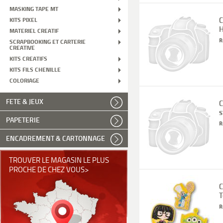
MASKING TAPE MT
C
KITS PIXEL
H
MATERIEL CREATIF
R
SCRAPBOOKING ET CARTERIE
CREATIVE
KITS CREATIFS
KITS FILS CHENILLE
COLORIAGE
FETE & JEUX
C
s
PAPETERIE
R
ENCADREMENT & CARTONNAGE
TROUVER LE MAGASIN LE PLUS
PROCHE DE CHEZ VOUS>
C
T
R