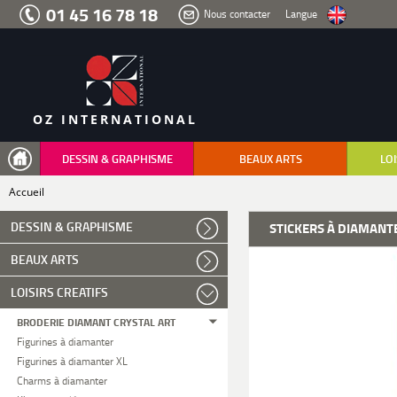
Aller
01 45 16 78 18
Nous contacter
Langue
au
menu
Aller
au
contenu
Aller
à
la
recherche
OZ INTERNATIONAL
DESSIN & GRAPHISME
BEAUX ARTS
LOI
Accueil
DESSIN & GRAPHISME
STICKERS À DIAMANT
BEAUX ARTS
LOISIRS CREATIFS
BRODERIE DIAMANT CRYSTAL ART
Figurines à diamanter
Figurines à diamanter XL
Charms à diamanter