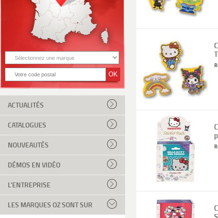
C
T
R
ACTUALITÉS
CATALOGUES
C
p
NOUVEAUTÉS
R
DÉMOS EN VIDÉO
L'ENTREPRISE
LES MARQUES OZ SONT SUR
C
S