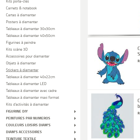
Kits porte-clés
Carnets & notebook
Cartes à diamanter
Posters à diamanter
Tableaux à diamanter 30x30cm
Tableaux à diamanter 40x50cm
Figurines à peindre
C
Kits scène 3D
S
Accessoires pour diamanter
R
Objets à diamanter
Stickers à diamanter
Tableaux à diamanter 40x22cm
Tableaux à diamanter LED
Tableaux à diamanter avec cadre
Tableaux à diamanter maxi format
C
Kits d'activités à diamanter
b
FIGURINE DIY
R
PEINTURES PAR NUMEROS
COULEURS LOISIRS DIAM'S
DIAM'S ACCESSOIRES
TEINTURE TEXTILE