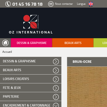
Aller
01 45 16 78 18
Nous contacter
Langue
au
menu
Aller
au
contenu
Aller
à
la
recherche
OZ INTERNATIONAL
DESSIN & GRAPHISME
BEAUX ARTS
LOI
Accueil
DESSIN & GRAPHISME
BRUN-OCRE
BEAUX ARTS
LOISIRS CREATIFS
FETE & JEUX
PAPETERIE
ENCADREMENT & CARTONNAGE