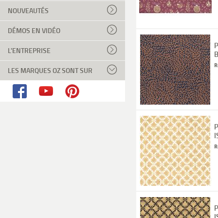
NOUVEAUTÉS
DÉMOS EN VIDÉO
P
L'ENTREPRISE
B
R
LES MARQUES OZ SONT SUR
P
I
R
P
I