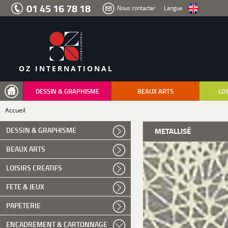
Aller
01 45 16 78 18
Nous contacter
Langue
au
menu
Aller
au
contenu
Aller
à
la
recherche
OZ INTERNATIONAL
DESSIN & GRAPHISME
BEAUX ARTS
LOI
Accueil
DESSIN & GRAPHISME
METALLISÉ
BEAUX ARTS
LOISIRS CREATIFS
FETE & JEUX
PAPETERIE
ENCADREMENT & CARTONNAGE