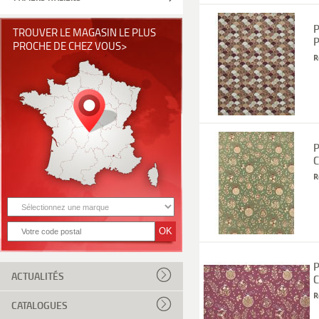
P
TROUVER LE MAGASIN LE PLUS
P
PROCHE DE CHEZ VOUS>
R
P
C
R
P
ACTUALITÉS
C
R
CATALOGUES