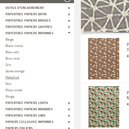
OUTILS D'ENCADREMENT
PAPERTREE PAPIERS BATIK
PAPERTREE PAPIERS BRODES
PAPERTREE PAPIERS GAUFRES
PAPERTREE PAPIERS IMPRIMES
Beige
P
Blanc-ivoire
T
Bleu-vert
R
Brun-ocre
Gris
Jaune-orange
Metallisé
Noir
Rose-violet
P
Rouge
N
PAPERTREE PAPIERS LOKTA
R
PAPERTREE PAPIERS MARBRES
PAPERTREE PAPIERS UNIS
PAPIERS CELLULOSE IMPRIMES
PAPIERS ITALIENS