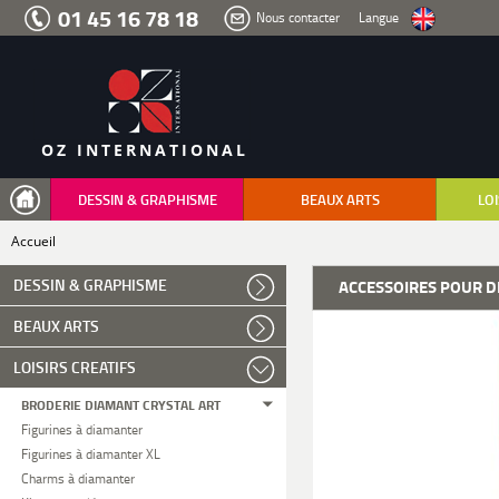
Aller
01 45 16 78 18
Nous contacter
Langue
au
menu
Aller
au
contenu
Aller
à
la
recherche
OZ INTERNATIONAL
DESSIN & GRAPHISME
BEAUX ARTS
LOI
Accueil
DESSIN & GRAPHISME
ACCESSOIRES POUR 
BEAUX ARTS
LOISIRS CREATIFS
BRODERIE DIAMANT CRYSTAL ART
Figurines à diamanter
Figurines à diamanter XL
Charms à diamanter