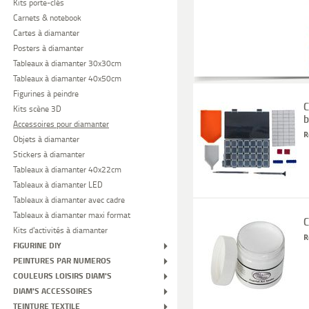
Kits porte-clés
Carnets & notebook
Cartes à diamanter
Posters à diamanter
Tableaux à diamanter 30x30cm
Tableaux à diamanter 40x50cm
Figurines à peindre
C
Kits scène 3D
b
Accessoires pour diamanter
R
Objets à diamanter
Stickers à diamanter
Tableaux à diamanter 40x22cm
Tableaux à diamanter LED
Tableaux à diamanter avec cadre
Tableaux à diamanter maxi format
C
Kits d'activités à diamanter
R
FIGURINE DIY
PEINTURES PAR NUMEROS
COULEURS LOISIRS DIAM'S
DIAM'S ACCESSOIRES
TEINTURE TEXTILE