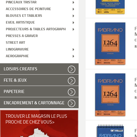
PINCEAUX TRISTAR
ACCESSOIRES DE PEINTURE
BLOUSES ET TABLIERS
EVEIL ARTISTIQUE
F
PROJECTEURS & TABLES ARTOGRAPH
M
PRESSES A GRAVER
c
STREET ART
R
LINOGRAVURE
AEROGRAPHIE
LOISIRS CREATIFS
F
FETE & JEUX
M
c
PAPETERIE
R
ENCADREMENT & CARTONNAGE
TROUVER LE MAGASIN LE PLUS
PROCHE DE CHEZ VOUS>
F
M