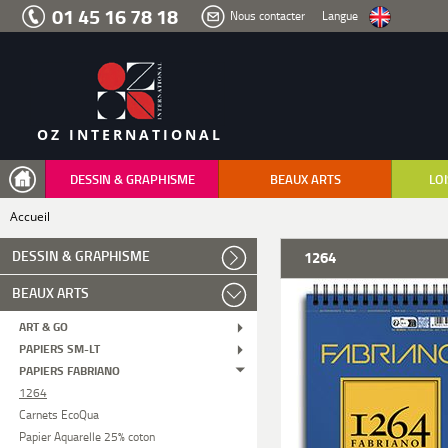
Aller
01 45 16 78 18
Nous contacter
Langue
au
menu
Aller
au
contenu
Aller
à
la
recherche
OZ INTERNATIONAL
DESSIN & GRAPHISME
BEAUX ARTS
LOI
Accueil
DESSIN & GRAPHISME
1264
BEAUX ARTS
ART & GO
PAPIERS SM-LT
PAPIERS FABRIANO
1264
Carnets EcoQua
Papier Aquarelle 25% coton