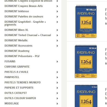
DERWENT Crayons Esquisse & Dessin
DERWENT Crayons Beaux-Arts
F
DERWENT Inktense
E
DERWENT Palettes de couleurs
h
DERWENT Graphitint - Graphite +
R
pigments
DERWENT Blocs XL
DERWENT Tinted Charcoal + Charcoal
DERWENT Metallic
DERWENT Accessoires
F
DERWENT Academy
E
DERWENT Présentoirs - PLV
h
FUSAINS
R
CRAYONS GRAPHITE
PASTELS A L'HUILE
PANPASTEL
PASTELS TENDRES MUNGYO
PAPIERS ET SUPPORTS
F
OUTILS CATALYST
E
h
OUTILS COLOUR SHAPER
MODELAGE
R