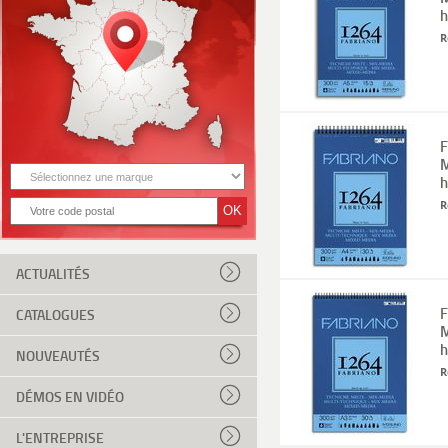
h
R
F
M
h
R
ACTUALITÉS
F
CATALOGUES
M
h
NOUVEAUTÉS
R
DÉMOS EN VIDÉO
L'ENTREPRISE