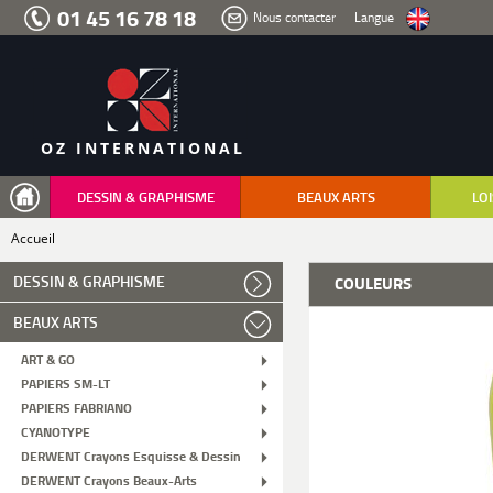
Aller
01 45 16 78 18
Nous contacter
Langue
au
menu
Aller
au
contenu
Aller
à
la
recherche
OZ INTERNATIONAL
DESSIN & GRAPHISME
BEAUX ARTS
LOI
Accueil
DESSIN & GRAPHISME
COULEURS
BEAUX ARTS
ART & GO
PAPIERS SM-LT
PAPIERS FABRIANO
CYANOTYPE
DERWENT Crayons Esquisse & Dessin
DERWENT Crayons Beaux-Arts