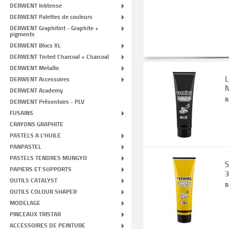
DERWENT Inktense
DERWENT Palettes de couleurs
DERWENT Graphitint - Graphite +
pigments
DERWENT Blocs XL
DERWENT Tinted Charcoal + Charcoal
DERWENT Metallic
L
DERWENT Accessoires
N
DERWENT Academy
R
DERWENT Présentoirs - PLV
FUSAINS
CRAYONS GRAPHITE
PASTELS A L'HUILE
PANPASTEL
PASTELS TENDRES MUNGYO
S
PAPIERS ET SUPPORTS
3
OUTILS CATALYST
R
OUTILS COLOUR SHAPER
MODELAGE
PINCEAUX TRISTAR
ACCESSOIRES DE PEINTURE