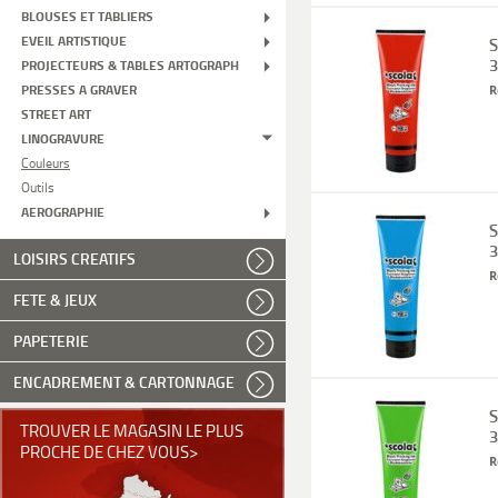
BLOUSES ET TABLIERS
EVEIL ARTISTIQUE
S
3
PROJECTEURS & TABLES ARTOGRAPH
PRESSES A GRAVER
R
STREET ART
LINOGRAVURE
Couleurs
Outils
AEROGRAPHIE
S
3
LOISIRS CREATIFS
R
FETE & JEUX
PAPETERIE
ENCADREMENT & CARTONNAGE
S
TROUVER LE MAGASIN LE PLUS
3
PROCHE DE CHEZ VOUS>
R