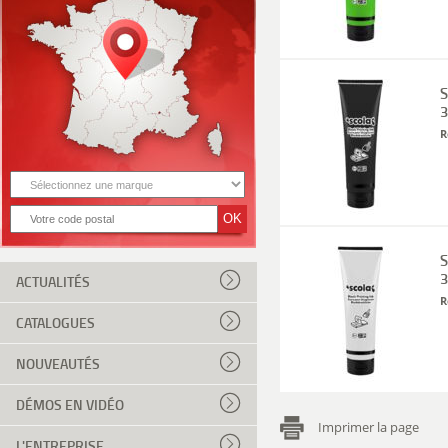
S
3
R
S
3
ACTUALITÉS
R
CATALOGUES
NOUVEAUTÉS
DÉMOS EN VIDÉO
Imprimer la page
L'ENTREPRISE