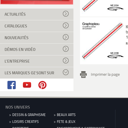
ACTUALITÉS
CATALOGUES
K
t
1
NOUVEAUTÉS
R
DÉMOS EN VIDÉO
L'ENTREPRISE
LES MARQUES OZ SONT SUR
Imprimer la page
NOS UNIVERS
DESSIN & GRAPHISME
BEAUX ARTS
LOISIRS CREATIFS
FETE & JEUX