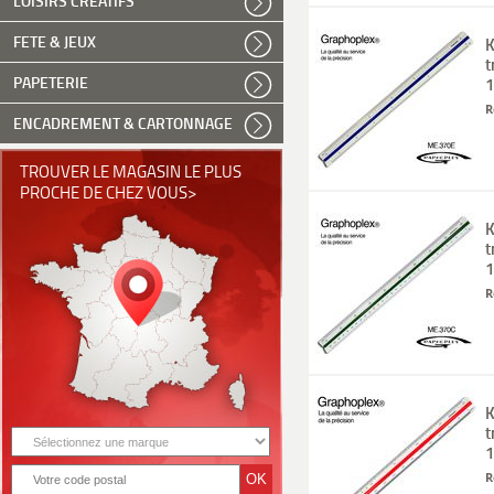
LOISIRS CREATIFS
FETE & JEUX
K
t
PAPETERIE
1
R
ENCADREMENT & CARTONNAGE
TROUVER LE MAGASIN LE PLUS
PROCHE DE CHEZ VOUS>
K
t
1
R
K
t
1
R