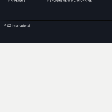
PAPETERIE
ENCADREMENT & CARTONNAGE
© OZ International