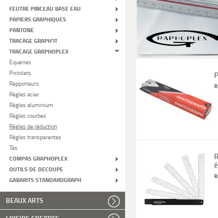
FEUTRE PINCEAU BASE EAU
PAPIERS GRAPHIQUES
PANTONE
TRACAGE GRAPH'IT
TRACAGE GRAPHOPLEX
Equerres
Pistolets
P
Rapporteurs
R
Règles acier
Règles aluminium
Règles courbes
Règles de réduction
Règles transparentes
Tés
R
COMPAS GRAPHOPLEX
é
OUTILS DE DECOUPE
R
GABARITS STANDARDGRAPH
BEAUX ARTS