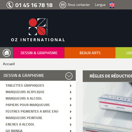
Aller
01 45 16 78 18
Nous contacter
Langue
au
menu
Aller
au
contenu
Aller
à
la
recherche
OZ INTERNATIONAL
DESSIN & GRAPHISME
BEAUX ARTS
LOI
Accueil
DESSIN & GRAPHISME
RÈGLES DE RÉDUCTIO
TABLETTES GRAPHIQUES
MARQUEURS ACRYLIQUE
MARQUEURS A ALCOOL
PAPIERS POUR MARQUEURS
FEUTRES PIGMENTES A BASE EAU
MARQUEURS PEINTURE
ENCRES A ALCOOL
GO MANGA