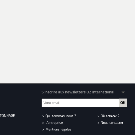
S'inscrire aux newsletters OZ International
RTONNAGE
Qui sommes-nous ?
Où acheter ?
L'entreprise
Nous contacter
Mentions légales