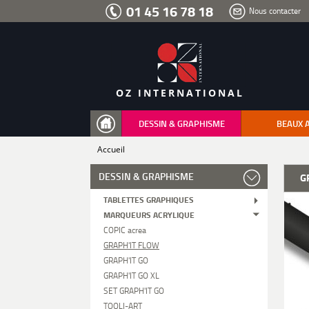
Aller
01 45 16 78 18
Nous contacter
au
menu
Aller
au
contenu
Aller
à
la
recherche
OZ INTERNATIONAL
DESSIN & GRAPHISME
BEAUX 
Accueil
DESSIN & GRAPHISME
G
TABLETTES GRAPHIQUES
MARQUEURS ACRYLIQUE
COPIC acrea
GRAPH'IT FLOW
GRAPH'IT GO
GRAPH'IT GO XL
SET GRAPH'IT GO
TOOLI-ART