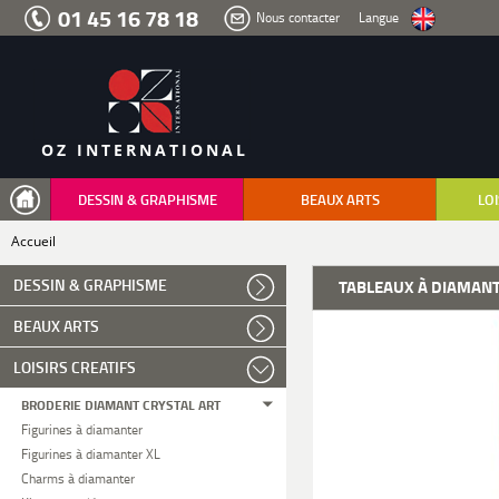
Aller
01 45 16 78 18
Nous contacter
Langue
au
menu
Aller
au
contenu
Aller
à
la
recherche
OZ INTERNATIONAL
DESSIN & GRAPHISME
BEAUX ARTS
LOI
Accueil
DESSIN & GRAPHISME
TABLEAUX À DIAMAN
BEAUX ARTS
LOISIRS CREATIFS
BRODERIE DIAMANT CRYSTAL ART
Figurines à diamanter
Figurines à diamanter XL
Charms à diamanter