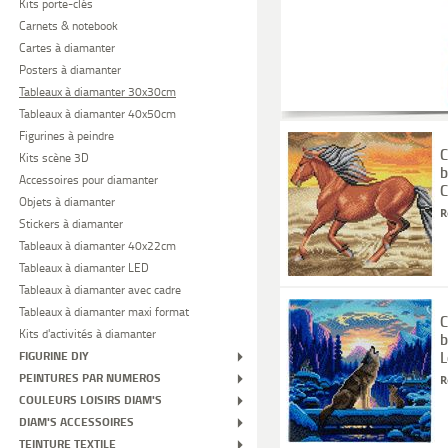
Kits porte-clés
Carnets & notebook
Cartes à diamanter
Posters à diamanter
Tableaux à diamanter 30x30cm
Tableaux à diamanter 40x50cm
Figurines à peindre
C
Kits scène 3D
b
Accessoires pour diamanter
C
Objets à diamanter
R
Stickers à diamanter
Tableaux à diamanter 40x22cm
Tableaux à diamanter LED
Tableaux à diamanter avec cadre
Tableaux à diamanter maxi format
C
Kits d'activités à diamanter
b
L
FIGURINE DIY
PEINTURES PAR NUMEROS
R
COULEURS LOISIRS DIAM'S
DIAM'S ACCESSOIRES
TEINTURE TEXTILE