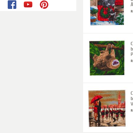
Â
R
C
b
P
R
C
b
V
R