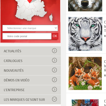
C
b
T
R
ACTUALITÉS
CATALOGUES
C
b
R
NOUVEAUTÉS
R
DÉMOS EN VIDÉO
L'ENTREPRISE
LES MARQUES OZ SONT SUR
C
b