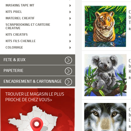
MASKING TAPE MT
C
KITS PIXEL
b
MATERIEL CREATIF
T
SCRAPBOOKING ET CARTERIE
CREATIVE
R
KITS CREATIFS
KITS FILS CHENILLE
COLORIAGE
FETE & JEUX
C
b
PAPETERIE
K
R
ENCADREMENT & CARTONNAGE
TROUVER LE MAGASIN LE PLUS
PROCHE DE CHEZ VOUS>
C
b
L
R