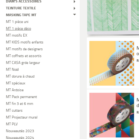
DIAM'S ACCESSOIRES
TEINTURE TEXTILE
MASKING TAPE MT
MT 1 pièce uni
MT 1 pièce déco
MT motifs EX
MT KIDS motifs enfants
M
MT motifs de designers
o
MT coffrets et assortis
R
MT CASA grde largeur
MT Noël
MT dorure à chaud
MT spéciaux
MT Ardoise
MT Pack permanent
M
MT fin 3 et 6 mm
d
MT cutters
R
MT Projecteur mural
MT PLV
Nouveautés 2023
Nouveautés 2024