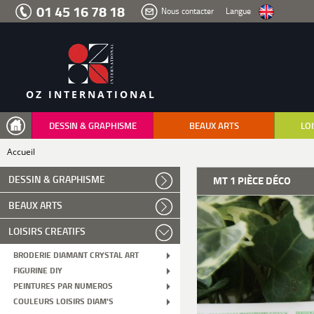
Aller
01 45 16 78 18
Nous contacter
Langue
au
menu
Aller
au
contenu
Aller
à
la
recherche
OZ INTERNATIONAL
DESSIN & GRAPHISME
BEAUX ARTS
LOI
Accueil
DESSIN & GRAPHISME
MT 1 PIÈCE DÉCO
BEAUX ARTS
LOISIRS CREATIFS
BRODERIE DIAMANT CRYSTAL ART
FIGURINE DIY
PEINTURES PAR NUMEROS
COULEURS LOISIRS DIAM'S