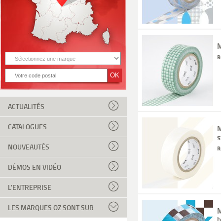
M
R
ACTUALITÉS
CATALOGUES
M
s
NOUVEAUTÉS
R
DÉMOS EN VIDÉO
L'ENTREPRISE
LES MARQUES OZ SONT SUR
M
b