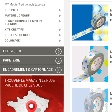
MT Motifs Traditionnels Japonais
M
KITS PIXEL
b
MATERIEL CREATIF
R
SCRAPBOOKING ET CARTERIE
CREATIVE
KITS CREATIFS
KITS FILS CHENILLE
COLORIAGE
FETE & JEUX
M
k
PAPETERIE
R
ENCADREMENT & CARTONNAGE
TROUVER LE MAGASIN LE PLUS
PROCHE DE CHEZ VOUS>
M
o
R