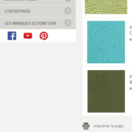
L'ENTREPRISE
LES MARQUES OZ SONT SUR
P
C
R
P
K
R
Imprimer la page