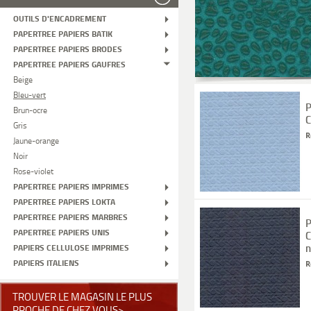
OUTILS D'ENCADREMENT
PAPERTREE PAPIERS BATIK
PAPERTREE PAPIERS BRODES
PAPERTREE PAPIERS GAUFRES
Beige
Bleu-vert
P
Brun-ocre
C
Gris
R
Jaune-orange
Noir
Rose-violet
PAPERTREE PAPIERS IMPRIMES
PAPERTREE PAPIERS LOKTA
PAPERTREE PAPIERS MARBRES
P
PAPERTREE PAPIERS UNIS
C
n
PAPIERS CELLULOSE IMPRIMES
PAPIERS ITALIENS
R
TROUVER LE MAGASIN LE PLUS
PROCHE DE CHEZ VOUS>