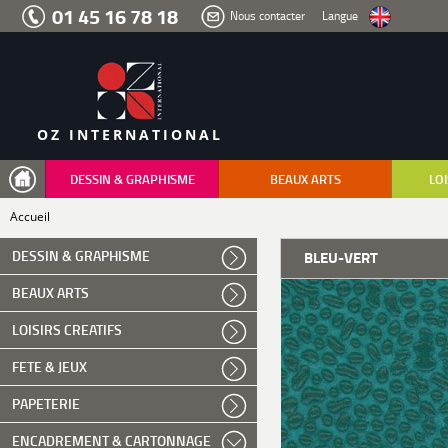
Aller
01 45 16 78 18
Nous contacter
Langue
au
menu
Aller
au
contenu
Aller
à
la
recherche
OZ INTERNATIONAL
DESSIN & GRAPHISME
BEAUX ARTS
LOI
Accueil
DESSIN & GRAPHISME
BLEU-VERT
BEAUX ARTS
LOISIRS CREATIFS
FETE & JEUX
PAPETERIE
ENCADREMENT & CARTONNAGE