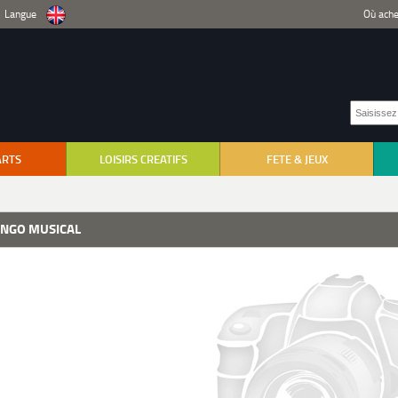
Langue
Où ache
ARTS
LOISIRS CREATIFS
FETE & JEUX
INGO MUSICAL