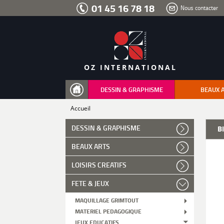
Aller
01 45 16 78 18
Nous contacter
au
menu
Aller
au
contenu
Aller
à
la
recherche
OZ INTERNATIONAL
DESSIN & GRAPHISME
BEAUX 
Accueil
DESSIN & GRAPHISME
B
BEAUX ARTS
LOISIRS CREATIFS
FETE & JEUX
MAQUILLAGE GRIMTOUT
MATERIEL PEDAGOGIQUE
JEUX EDUCATIFS