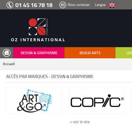
Aller
01 45 16 78 18
Nous contacter
Langue
au
menu
Aller
au
contenu
Aller
à
la
recherche
OZ INTERNATIONAL
DESSIN & GRAPHISME
BEAUX ARTS
LOI
Accueil
ACCÈS PAR MARQUES - DESSIN & GRAPHISME
> voir le site