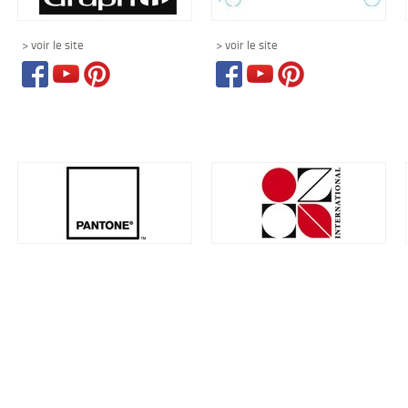
> voir le site
> voir le site