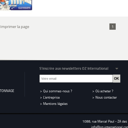
1
Imprimer la page
S'inscrire aux newsletters OZ International
RTONNAGE
Qui sommes-nous ?
Où acheter ?
L'entreprise
Nous contacter
Mentions légales
1088, rue Marcel Paul - ZA de
info@oz-international.co