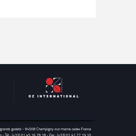
s grands godets - 94508 Champigny-sur-marne cedex France
m
- Tél : (+33) 01 45 16 78 18 - Fax : (+33) 01 41 77 19 10