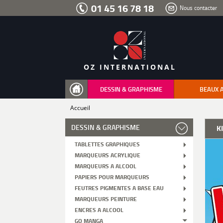
Aller
01 45 16 78 18
Nous contacter
au
menu
Aller
au
contenu
Aller
à
la
recherche
OZ INTERNATIONAL
DESSIN & GRAPHISME
BEAUX 
Accueil
DESSIN & GRAPHISME
K
TABLETTES GRAPHIQUES
MARQUEURS ACRYLIQUE
MARQUEURS A ALCOOL
PAPIERS POUR MARQUEURS
FEUTRES PIGMENTES A BASE EAU
MARQUEURS PEINTURE
ENCRES A ALCOOL
GO MANGA