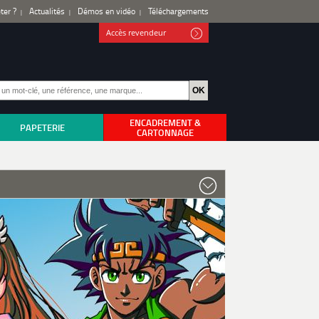
ter ?
Actualités
Démos en vidéo
Téléchargements
Accès revendeur
ENCADREMENT &
PAPETERIE
CARTONNAGE