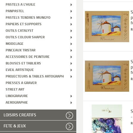
PASTELS A L'HUILE
PANPASTEL
S
p
PASTELS TENDRES MUNGYO
f
PAPIERS ET SUPPORTS
R
OUTILS CATALYST
OUTILS COLOUR SHAPER
MODELAGE
PINCEAUX TRISTAR
ACCESSOIRES DE PEINTURE
S
BLOUSES ET TABLIERS
p
EVEIL ARTISTIQUE
f
PROJECTEURS & TABLES ARTOGRAPH
R
PRESSES A GRAVER
STREET ART
LINOGRAVURE
AEROGRAPHIE
S
LOISIRS CREATIFS
-
R
FETE & JEUX