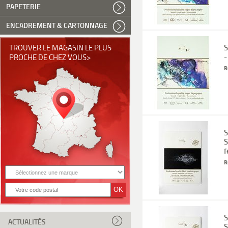
PAPETERIE
ENCADREMENT & CARTONNAGE
S
TROUVER LE MAGASIN LE PLUS
-
PROCHE DE CHEZ VOUS>
R
S
S
f
R
S
ACTUALITÉS
S