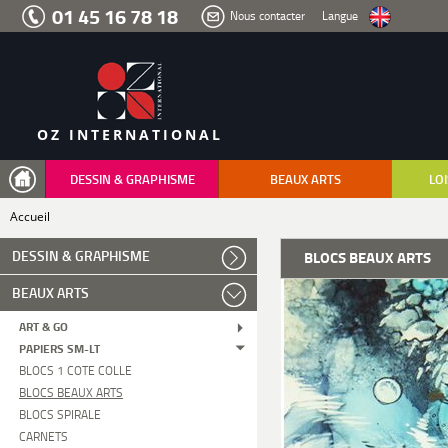
Aller
01 45 16 78 18
Nous contacter
Langue
au
menu
Aller
au
contenu
Aller
à
la
recherche
OZ INTERNATIONAL
DESSIN & GRAPHISME
BEAUX ARTS
LOI
Accueil
DESSIN & GRAPHISME
BLOCS BEAUX ARTS
BEAUX ARTS
ART & GO
PAPIERS SM-LT
BLOCS 1 COTE COLLE
BLOCS BEAUX ARTS
BLOCS SPIRALE
CARNETS