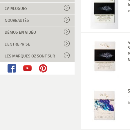
f
CATALOGUES
R
NOUVEAUTÉS
DÉMOS EN VIDÉO
S
L'ENTREPRISE
S
f
LES MARQUES OZ SONT SUR
R
S
-
R