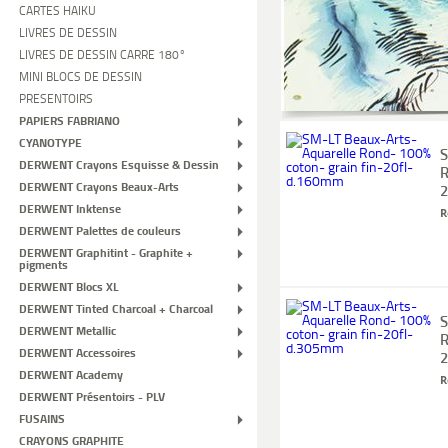
CARTES HAIKU
LIVRES DE DESSIN
LIVRES DE DESSIN CARRE 180°
MINI BLOCS DE DESSIN
PRESENTOIRS
PAPIERS FABRIANO
CYANOTYPE
S
DERWENT Crayons Esquisse & Dessin
R
DERWENT Crayons Beaux-Arts
2
DERWENT Inktense
R
DERWENT Palettes de couleurs
DERWENT Graphitint - Graphite +
pigments
DERWENT Blocs XL
DERWENT Tinted Charcoal + Charcoal
S
DERWENT Metallic
R
DERWENT Accessoires
2
DERWENT Academy
R
DERWENT Présentoirs - PLV
FUSAINS
CRAYONS GRAPHITE