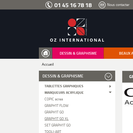
Aller
01 45 16 78 18
Nous contacter
au
menu
Aller
au
contenu
Aller
à
la
recherche
OZ INTERNATIONAL
DESSIN & GRAPHISME
BEAUX 
Accueil
DESSIN & GRAPHISME
G
TABLETTES GRAPHIQUES
MARQUEURS ACRYLIQUE
COPIC acrea
GRAPH'IT FLOW
GRAPH'IT GO
GRAPH'IT GO XL
SET GRAPH'IT GO
TOOLI-ART